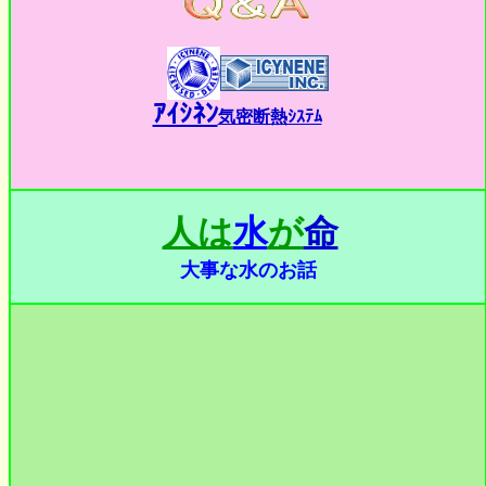
ｱｲｼﾈﾝ
気密断熱ｼｽﾃﾑ
人は
水
が
命
大事な水のお話