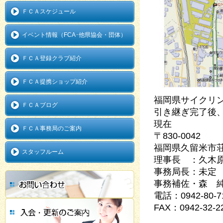
ＦＣＡ
スケジュール
イベント情報（FCA･他県協会・団体）
ＦＣＡ登録クラブ紹介
ＦＣＡ提携ショップ紹介
福岡県サイクリ
ＦＣＡブログ
引き継ぎ完了後、移
現在
ＦＣＡ事務局のご案内
〒830-0042
福岡県久留米市
スタッフルーム
理事長 ：久木
事務局長：未
事務補佐・森 
電話：0942-80-7
FAX：0942-32-2